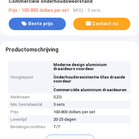
Commerciële onderhoudsweerstand
Prijs：100-800 dollars per set
MOQ：3 sets
Beste prijs
Contact nu
Productomschrijving
Moderne design aluminium
draaideurs voordeur
,
Hoogtepunt
Onderhoudsresistentie Glas draaide
voordeur
,
Commerciële aluminium draaideuren
Merknaam
SZG
Min. bestelaantal
3 sets
Prijs
100-800 dollars per set
Levertijd
20-25 dagen
Betalingscondities
T/T