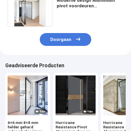
Moderne design Aluminium
pivot voordeuren
Commerciële
onderhoudsweerstand
Doorgaan
Geadviseerde Producten
6+6 mm 8+8 mm
Hurricane
Hurricane
helder gehard
Resistance Pivot
Resistance