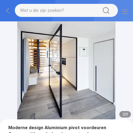
2
/
3
Moderne design Aluminium pivot voordeuren