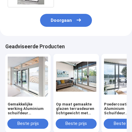
Doorgaan
Geadviseerde Producten
Gemakkelijke
Op maat gemaakte
Poedercoatin
werking Aluminium
glazen terrasdeuren
Aluminium
schuifdeur
lichtgewicht met
Schuifdeur
Gelamineerd glas
geïsoleerd gehard
Corrosiebeste
Zwart schuifglas
glas
Slimprofiel
Beste prijs
Beste prijs
Beste pri
deuren
Aluminiumdeu