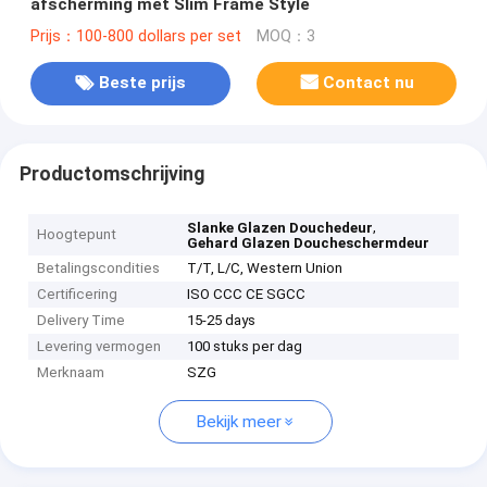
afscherming met Slim Frame Style
Prijs：100-800 dollars per set
MOQ：3
Beste prijs
Contact nu
Productomschrijving
,
Slanke Glazen Douchedeur
Hoogtepunt
Gehard Glazen Doucheschermdeur
Betalingscondities
T/T, L/C, Western Union
Certificering
ISO CCC CE SGCC
Delivery Time
15-25 days
Levering vermogen
100 stuks per dag
Merknaam
SZG
Bekijk meer